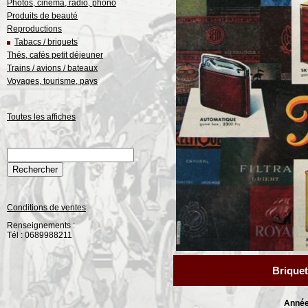
Photos, cinéma, radio, phono
Produits de beauté
Reproductions
Tabacs / briquets
Thés, cafés petit déjeuner
Trains / avions / bateaux
Voyages, tourisme, pays
Toutes les affiches
Conditions de ventes
Renseignements :
Tél : 0689988211
Brique
Année