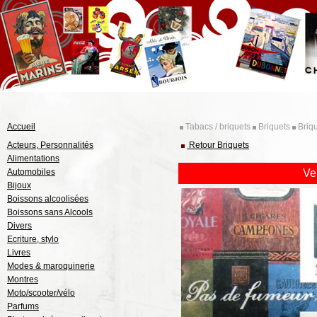
Accueil
Tabacs / briquets
Briquets
Briqu
Acteurs, Personnalités
Retour Briquets
Alimentations
Automobiles
Ve
Bijoux
Boissons alcoolisées
Boissons sans Alcools
Divers
Ecriture, stylo
Livres
Modes & maroquinerie
Montres
Moto/scooter/vélo
Parfums